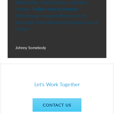
Nulla facilisi. Etiam faucibus vulputate
pretium.
Nullam vitae lectus eros.
Pellentesque tempus interdum est et
imperdiet. Fusce hendrerit ligula ut placerat
cursus.”
Johnny Somebody
Let's Work Together
CONTACT US